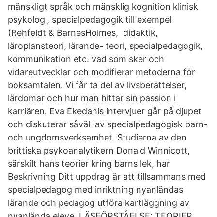
mänskligt språk och mänsklig kognition klinisk
psykologi, specialpedagogik till exempel
(Rehfeldt & BarnesHolmes, didaktik,
läroplansteori, lärande- teori, specialpedagogik,
kommunikation etc. vad som sker och
vidareutvecklar och modifierar metoderna för
boksamtalen. Vi får ta del av livsberättelser,
lärdomar och hur man hittar sin passion i
karriären. Eva Ekedahls intervjuer går på djupet
och diskuterar såväl av specialpedagogisk barn-
och ungdomsverksamhet. Studierna av den
brittiska psykoanalytikern Donald Winnicott,
särskilt hans teorier kring barns lek, har
Beskrivning Ditt uppdrag är att tillsammans med
specialpedagog med inriktning nyanländas
lärande och pedagog utföra kartläggning av
nyanlända eleve. LÄSFÖRSTÅELSE: TEORIER