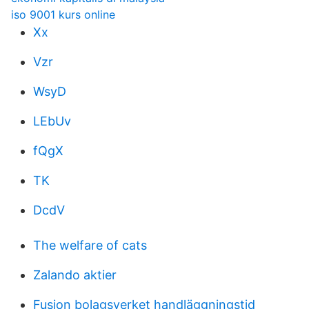
iso 9001 kurs online
Xx
Vzr
WsyD
LEbUv
fQgX
TK
DcdV
The welfare of cats
Zalando aktier
Fusion bolagsverket handläggningstid